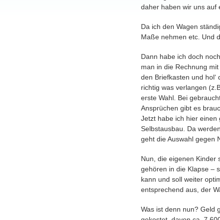
daher haben wir uns auf
Da ich den Wagen ständig
Maße nehmen etc. Und da
Dann habe ich doch noch r
man in die Rechnung mit 
den Briefkasten und hol‘
richtig was verlangen (z.
erste Wahl. Bei gebrauc
Ansprüchen gibt es brauc
Jetzt habe ich hier eine
Selbstausbau. Da werden 
geht die Auswahl gegen N
Nun, die eigenen Kinder 
gehören in die Klapse –
kann und soll weiter optim
entsprechend aus, der Wage
Was ist denn nun? Geld g
gekostet, davon ca. 7.60