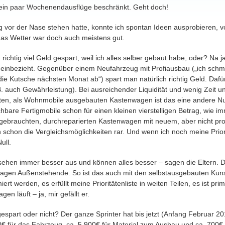
 ein paar Wochenendausflüge beschränkt. Geht doch!
 vor der Nase stehen hatte, konnte ich spontan Ideen ausprobieren, v
s Wetter war doch auch meistens gut.
ichtig viel Geld gespart, weil ich alles selber gebaut habe, oder? Na 
einbezieht. Gegenüber einem Neufahrzeug mit Profiausbau („ich schme
 die Kutsche nächsten Monat ab“) spart man natürlich richtig Geld. Da
B. auch Gewährleistung). Bei ausreichender Liquidität und wenig Zeit un
hten, als Wohnmobile ausgebauten Kastenwagen ist das eine andere 
hbare Fertigmobile schon für einen kleinen vierstelligen Betrag, wie i
n gebrauchten, durchreparierten Kastenwagen mit neuem, aber nicht pr
schon die Vergleichsmöglichkeiten rar. Und wenn ich noch meine Prior
ull.
sehen immer besser aus und können alles besser – sagen die Eltern. D
 sagen Außenstehende. So ist das auch mit den selbstausgebauten Ku
iert werden, es erfüllt meine Prioritätenliste in weiten Teilen, es ist pri
n läuft – ja, mir gefällt er.
espart oder nicht? Der ganze Sprinter hat bis jetzt (Anfang Februar 2
0€ für das Fahrzeug, ca. 5.900€ für Material zum Ausbau und ca. 700€