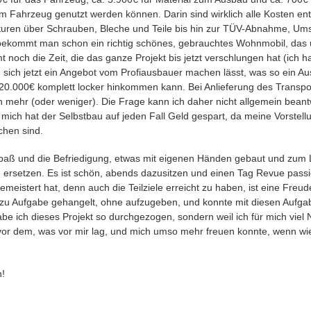
m Fahrzeug genutzt werden können. Darin sind wirklich alle Kosten ent
uren über Schrauben, Bleche und Teile bis hin zur TÜV-Abnahme, Ums
bekommt man schon ein richtig schönes, gebrauchtes Wohnmobil, das u
mt noch die Zeit, die das ganze Projekt bis jetzt verschlungen hat (ich h
 sich jetzt ein Angebot vom Profiausbauer machen lässt, was so ein Aus
20.000€ komplett locker hinkommen kann. Bei Anlieferung des Transpo
mehr (oder weniger). Die Frage kann ich daher nicht allgemein beant
 mich hat der Selbstbau auf jeden Fall Geld gespart, da meine Vorstell
ichen sind.
 Spaß und die Befriedigung, etwas mit eigenen Händen gebaut und zum
zu ersetzen. Es ist schön, abends dazusitzen und einen Tag Revue pass
meistert hat, denn auch die Teilziele erreicht zu haben, ist eine Freu
zu Aufgabe gehangelt, ohne aufzugeben, und konnte mit diesen Aufga
abe ich dieses Projekt so durchgezogen, sondern weil ich für mich viel 
or dem, was vor mir lag, und mich umso mehr freuen konnte, wenn wied
n!