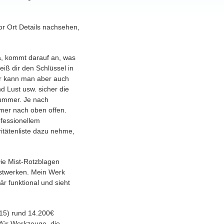
or Ort Details nachsehen,
ja, kommt darauf an, was
iß dir den Schlüssel in
für kann man aber auch
d Lust usw. sicher die
Nummer. Je nach
mmer nach oben offen.
ofessionellem
itätenliste dazu nehme,
ie Mist-Rotzblagen
nstwerken. Mein Werk
mär funktional und sieht
015) rund 14.200€
 für Werkzeuge, die