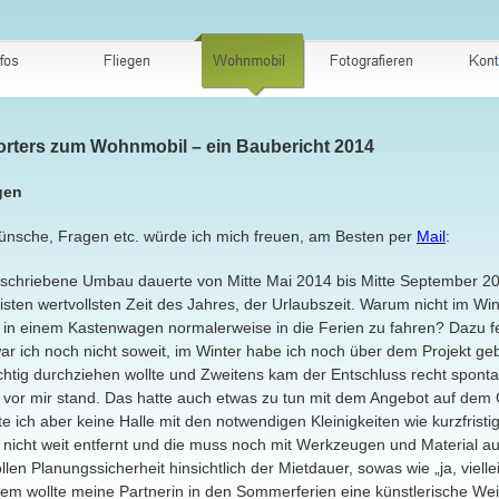
rters zum Wohnmobil – ein Baubericht 2014
gen
sche, Fragen etc. würde ich mich freuen, am Besten per
Mail
:
schriebene Umbau dauerte von Mitte Mai 2014 bis Mitte September 201
eisten wertvollsten Zeit des Jahres, der Urlaubszeit. Warum nicht im 
m in einem Kastenwagen normalerweise in die Ferien zu fahren? Dazu f
ar ich noch nicht soweit, im Winter habe ich noch über dem Projekt geb
chtig durchziehen wollte und Zweitens kam der Entschluss recht sponta
h vor mir stand. Das hatte auch etwas zu tun mit dem Angebot auf de
te ich aber keine Halle mit den notwendigen Kleinigkeiten wie kurzfristi
 = nicht weit entfernt und die muss noch mit Werkzeugen und Material a
llen Planungssicherheit hinsichtlich der Mietdauer, sowas wie „ja, vielle
dem wollte meine Partnerin in den Sommerferien eine künstlerische We